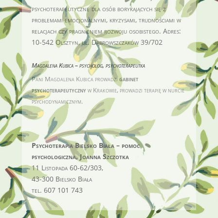
psychoterapeutyczne dla osób borykających się z
problemami emocjonalnymi, kryzysami, trudnościami w
relacjach czy pragnieniem rozwoju osobistego. Adres:
10-542 Olsztyn, ul. Dąbrowszczaków 39/702
Magdalena Kubica – psycholog, psychoterapeutka
Pani Magdalena Kubica prowadzi
gabinet
psychoterapeutyczny
w Krakowie
, prowadzi terapię w nurcie
psychodynamicznym.
Psychoterapia Bielsko Biała – pomoc
psychologiczna, Joanna Szczotka
11 Listopada 60-62/303,
43-300 Bielsko Biała
tel. 607 101 743